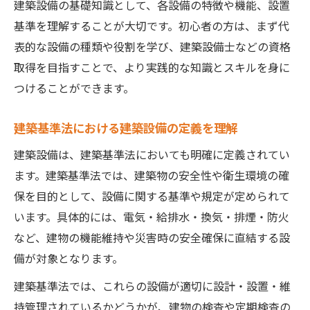
建築設備の本で学ぶ基礎から応用までの流
建築設備の基礎知識として、各設備の特徴や機能、設置
れ
基準を理解することが大切です。初心者の方は、まず代
表的な設備の種類や役割を学び、建築設備士などの資格
実務に強い建築設備士を目指す学び方のコツ
取得を目指すことで、より実践的な知識とスキルを身に
建築設備士に必要な実務力とは何かを解説
つけることができます。
建築設備の基礎知識を実務で活かす方法
建築設備点検を経験し実践力を高めるコツ
建築基準法における建築設備の定義を理解
建築設備設計基準を理解し応用力を養う
建築設備は、建築基準法においても明確に定義されてい
建築設備技術者協会で得るネットワーク活
ます。建築基準法では、建築物の安全性や衛生環境の確
用術
保を目的として、設備に関する基準や規定が定められて
建築設備がもたらす安全性と社会的意義を再考
います。具体的には、電気・給排水・換気・排煙・防火
建築設備の安全性が暮らしを守る理由
など、建物の機能維持や災害時の安全確保に直結する設
建築設備定期検査が社会の安全を支える
備が対象となります。
建築設備がインフラ整備で担う社会的役割
建築基準法では、これらの設備が適切に設計・設置・維
建築設備耐震設計が防災対策に果たす役割
持管理されているかどうかが、建物の検査や定期検査の