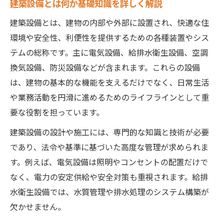
建築設備とは何か基礎知識を詳しく解説
建築設備の設計基準と技術革新のポイント
建築設備とは、建物の内部や外部に設置され、快適な住
建築設備 英語表記と国際的な用語の違い
環境や安全性、利便性を提供するための各種装置やシス
建築設備の種類から選び方までやさしく理解
テムの総称です。主に電気設備、給排水衛生設備、空調
建築設備 種類を知り用途に合わせて選ぶ
換気設備、防災設備などが含まれます。これらの設備
建築設備選びで押さえたい基礎知識とは
は、建物の基本的な機能を支えるだけでなく、日常生活
建築設備の定期検査が選定時の判断材料
や業務活動を円滑に進めるためのライフラインとして重
建築設備 本や教科書で学ぶ選び方のコツ
要な役割を担っています。
建築設備の資格取得が選定力向上に直結
建築設備の設計や施工には、専門的な知識と技術が必要
資格取得に役立つ建築設備の知識整理法
であり、法令や基準に基づいた高度な管理が求められま
建築設備 資格取得に必要な基礎知識整理
す。例えば、電気設備は照明やコンセントの配置だけで
建築設備士試験対策に役立つ勉強法とは
なく、電力の安定供給や安全対策も重視されます。給排
水衛生設備では、水質管理や排水処理のシステム構築が
建築設備教科書を活用した学習の進め方
欠かせません。
建築設備定期検査と資格の関係を押さえる