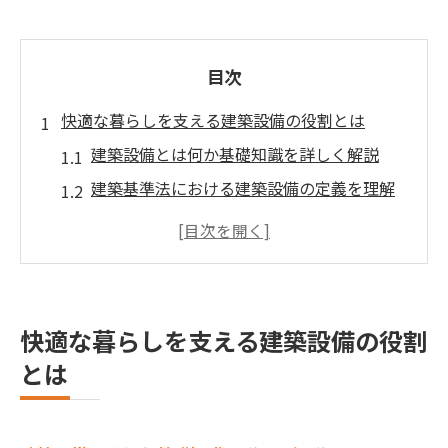
目次
快適な暮らしを支える建築設備の役割とは
建築設備とは何か基礎知識を詳しく解説
建築基準法における建築設備の定義を理解
建築設備の具体例が生活を変える理由
建築設備が快適性と安全性を支える仕組み
建築設備の種類と基本的な役割を知ろう
建築における設備の基礎と最新動向を解説
快適な暮らしを支える建築設備の役割
建築設備の基礎知識と現場での実践例
とは
近年注目される建築設備の最新トレンド
建築設備定期検査の重要性と実施方法