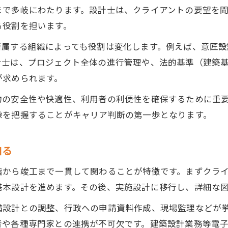
建築設計の離職理由やキャリアの分岐点
まで多岐にわたります。設計士は、クライアントの要望を
年収の差は資格取得で変わる理由
る役割を担います。
建築設計 資格による年収格差の実態とは
所属する組織によっても役割は変化します。例えば、意匠
設計士の年収アップに資格取得が影響する理由
計士は、プロジェクト全体の進行管理や、法的基準（建築
一級建築士とその他資格の収入比較ポイント
が求められます。
建築設計 年収水準は企業規模でどう変わるか
物の安全性や快適性、利用者の利便性を確保するために重
資格取得後のキャリアパスと収入の伸びしろ
像を把握することがキャリア判断の第一歩となります。
設計士のキャリア形成に役立つ視点
建築設計のキャリアパスと将来像を描く方法
知る
建築設計士として市場価値を高めるコツ
階から竣工まで一貫して関わることが特徴です。まずクラ
転職市場で求められる建築設計スキルとは
基本設計を進めます。その後、実施設計に移行し、詳細な
建築設計の経験がキャリアアップに直結する理由
備設計との調整、行政への申請資料作成、現場監理などが
資格と実務経験のバランスが重要な建築設計
者や各種専門家との連携が不可欠です。建築設計業務等電