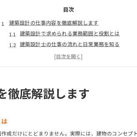
目次
建築設計の仕事内容を徹底解説します
建築設計で求められる業務範囲と役割とは
建築設計士の仕事の流れと日常業務を知る
建築設計の機能性や安全性が重視される理由
建築設計 仕事内容の具体例とスキル要件
建築設計で必要な専門知識と資格取得の重要性
やめとけと言われる建築設計の現実
を徹底解説します
建築設計 やめとけと言われる背景と理由
建築設計の仕事がつらいと感じる瞬間について
建築設計士の労働環境や待遇の現状を解説
とは
建築設計でよくある誤解と現場での本音
面作成だけにとどまりません。実際には、建物のコンセプ