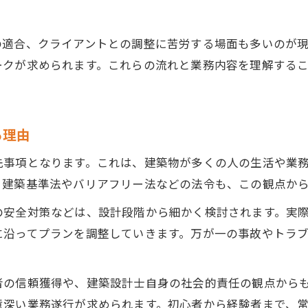
建築で目指せる将来性と収入の伸び
建築設計の将来性と社会的ニーズの変化
の適合、クライアントとの調整に苦労する場面も多いのが現
今後の建築設計 年収のトレンドを読む
ークが求められます。これらの流れと業務内容を理解する
新しい建築設計分野でキャリアを広げる方法
資格取得で広がる建築設計の可能性と収入
る理由
建築設計士が選ぶ安定したキャリアの道筋
実体験から見る建築設計の魅力と課題
先事項となります。これは、建築物が多くの人の生活や業
建築設計士が語る仕事のやりがいと達成感
。建築基準法やバリアフリー法などの法令も、この観点か
建築設計の現場で感じる苦労と成長の実感
の安全対策などは、設計段階から細かく検討されます。実
建築設計を選んだ理由とキャリアの決断例
に沿ってプランを調整していきます。万が一の事故やトラ
建築設計 仕事内容にまつわるリアルな声
建築設計士が直面する課題と乗り越え方
者の信頼獲得や、建築設計士自身の社会的責任の観点から
意深い業務遂行が求められます。初心者から経験者まで、